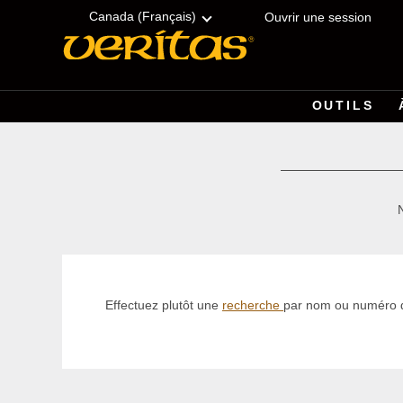
Skip
Accessibility
to
Statement
Canada (Français)
Ouvrir une session
content
OUTILS
Effectuez plutôt une
recherche
par nom ou numéro 