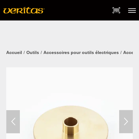
Skip
Accessibility
to
Statement
content
Menu
Accueil
Outils
Accessoires pour outils électriques
Access