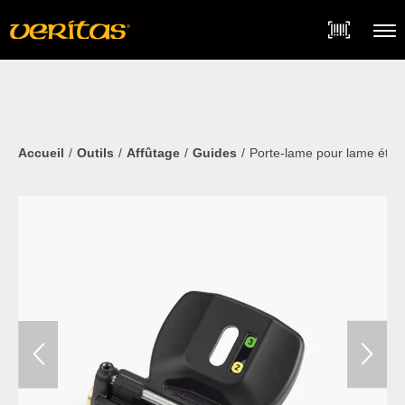
Skip
Accessibility
to
Statement
content
Menu
Accueil
Outils
Affûtage
Guides
Porte-lame pour lame étroit