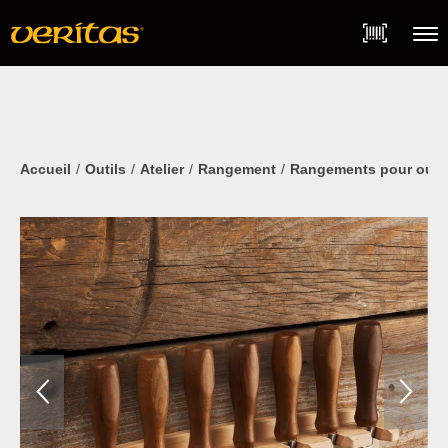
Skip
Accessibility
to
Statement
content
Menu
Accueil
Outils
Atelier
Rangement
Rangements pour outil