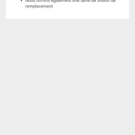
Nous offrons également une lame de finition de
remplacement