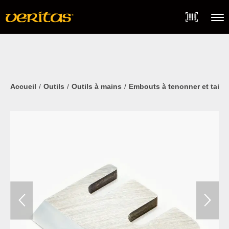
Skip
Accessibility
to
Statement
content
Menu
Accueil
Outils
Outils à mains
Embouts à tenonner et taill