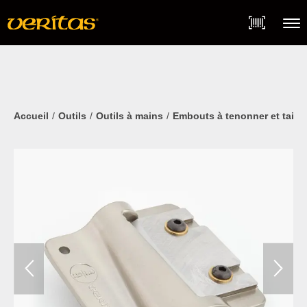
Skip
Accessibility
to
Statement
content
Menu
Accueil
Outils
Outils à mains
Embouts à tenonner et taill