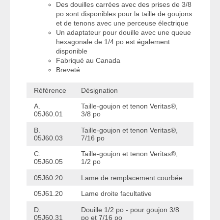
Des douilles carrées avec des prises de 3/8
po sont disponibles pour la taille de goujons
et de tenons avec une perceuse électrique
Un adaptateur pour douille avec une queue
hexagonale de 1/4 po est également
disponible
Fabriqué au Canada
Breveté
Référence
Désignation
A.
Taille-goujon et tenon Veritas®,
05J60.01
3/8 po
B.
Taille-goujon et tenon Veritas®,
05J60.03
7/16 po
C.
Taille-goujon et tenon Veritas®,
05J60.05
1/2 po
05J60.20
Lame de remplacement courbée
05J61.20
Lame droite facultative
D.
Douille 1/2 po - pour goujon 3/8
05J60.31
po et 7/16 po