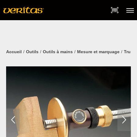
Skip
Accessibility
to
Statement
content
Menu
Accueil
Outils
Outils à mains
Mesure et marquage
Trusq