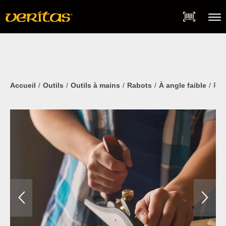
Skip
Accessibility
to
Statement
content
Menu
Accueil
Outils
Outils à mains
Rabots
À angle faible
Rifl