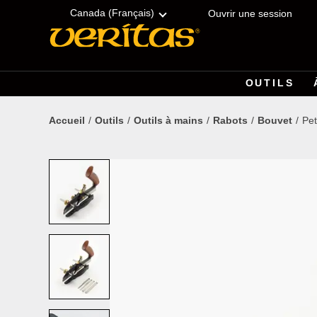
Skip
Accessibility
to
Statement
Canada (Français)
Ouvrir une session
content
OUTILS
Accueil
Outils
Outils à mains
Rabots
Bouvet
Pet