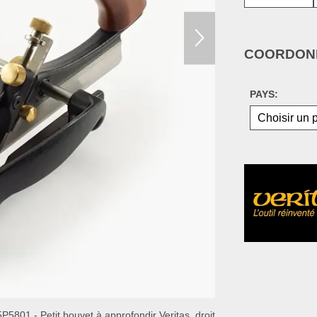
COORDONN
PAYS:
P5801 - Petit bouvet à approfondir Veritas, droit