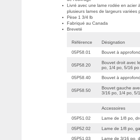
Livré avec une lame rodée en acier à 
plusieurs lames de largeurs variées
Pèse 1 3/4 lb
Fabriqué au Canada
Breveté
Référence
Désignation
05P58.01
Bouvet à approfondi
Bouvet droit avec l
05P58.20
po, 1/4 po, 5/16 po
05P58.40
Bouvet à approfond
Bouvet gauche avec
05P58.50
3/16 po, 1/4 po, 5/
Accessoires
05P51.02
Lame de 1/8 po, dr
05P52.02
Lame de 1/8 po, g
05P51.03
Lame de 3/16 po, d