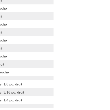
it
uche
it
uche
it
uche
it
uche
oit
auche
 1/8 po, droit
, 3/16 po, droit
 1/4 po, droit