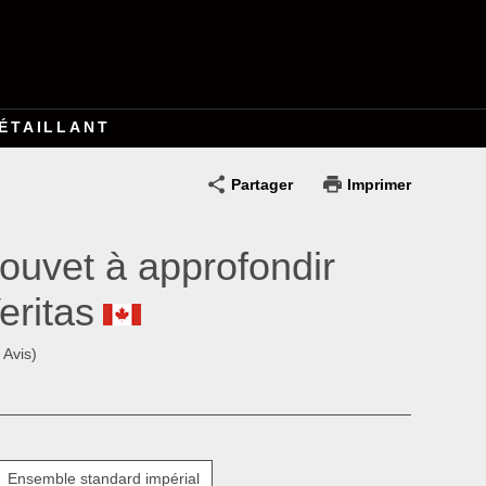
ÉTAILLANT
Partager
Imprimer
bouvet à approfondir
eritas
 Avis)
Ensemble standard impérial