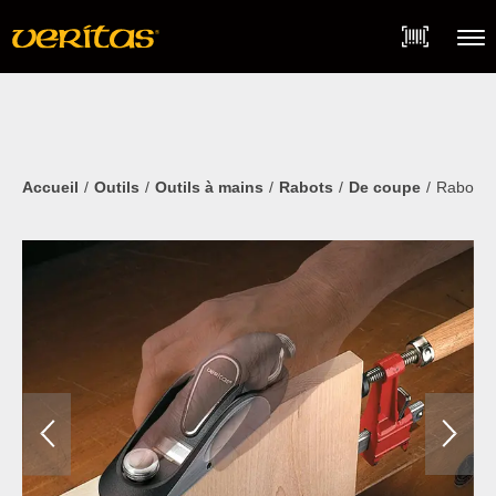
Skip
Accessibility
to
Statement
content
Menu
Accueil
Outils
Outils à mains
Rabots
De coupe
Rabot d