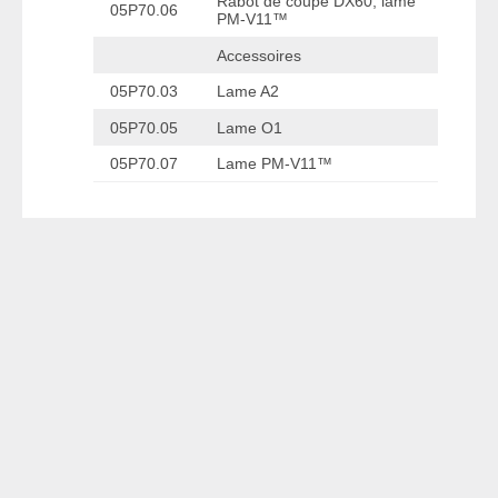
Rabot de coupe DX60, lame
05P70.06
PM-V11™
Accessoires
05P70.03
Lame A2
05P70.05
Lame O1
05P70.07
Lame PM-V11™