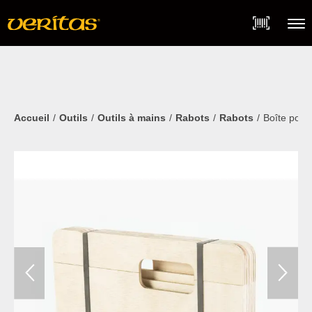
Skip
Accessibility
to
Statement
content
Menu
Accueil
Outils
Outils à mains
Rabots
Rabots
Boîte pour