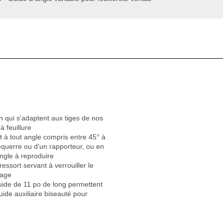
n qui s'adaptent aux tiges de nos
 à feuillure
t à tout angle compris entre 45° à
 équerre ou d'un rapporteur, ou en
angle à reproduire
 ressort servant à verrouiller le
tage
uide de 11 po de long permettent
uide auxiliaire biseauté pour