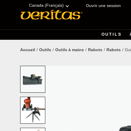
Skip
Accessibility
to
Statement
Canada (Français)
Ouvrir une session
content
OUTILS
Accueil
Outils
Outils à mains
Rabots
Rabots
Gui