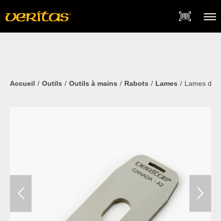
Skip
Accessibility
to
Statement
content
Menu
Accueil
Outils
Outils à mains
Rabots
Lames
Lames de r