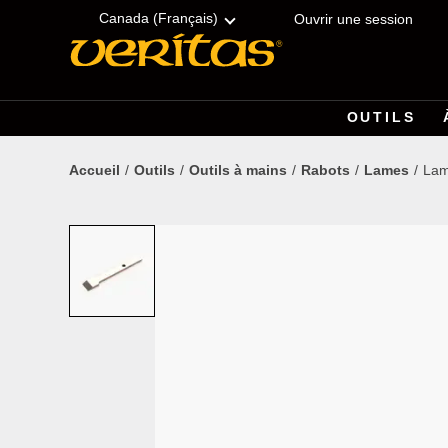
Skip
Accessibility
to
Statement
Canada (Français)
Ouvrir une session
content
OUTILS
Accueil
Outils
Outils à mains
Rabots
Lames
Lam