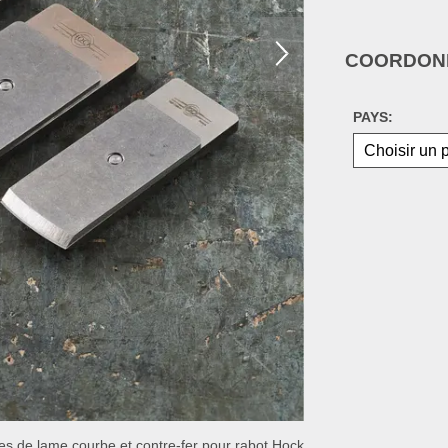
COORDONN
PAYS:
s de lame courbe et contre-fer pour rabot Hock