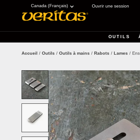
Skip
Accessibility
to
Statement
Canada (Français)
Ouvrir une session
content
OUTILS
Accueil
Outils
Outils à mains
Rabots
Lames
Ens