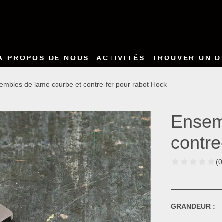
À PROPOS DE NOUS
ACTIVITÉS
TROUVER UN D
embles de lame courbe et contre-fer pour rabot Hock
Ensem
contre
(0
GRANDEUR :