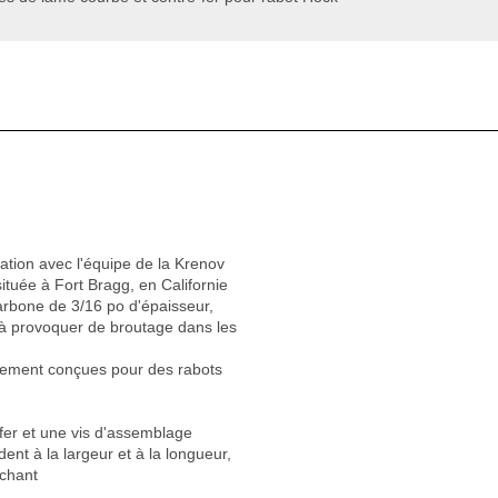
ration avec l'équipe de la Krenov
située à Fort Bragg, en Californie
carbone de 3/16 po d'épaisseur,
u à provoquer de broutage dans les
uement conçues pour des rabots
e-fer et une vis d'assemblage
nt à la largeur et à la longueur,
nchant