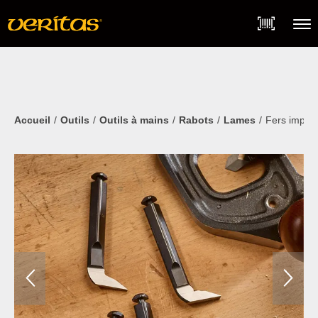
Skip
Accessibility
to
Statement
content
Menu
Accueil
Outils
Outils à mains
Rabots
Lames
Fers impéri