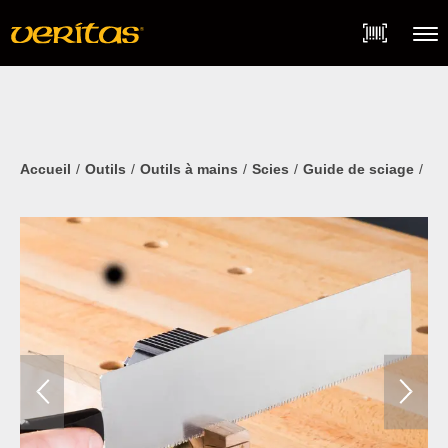
Skip
Accessibility
to
Statement
content
Menu
Accueil
Outils
Outils à mains
Scies
Guide de sciage
Ens