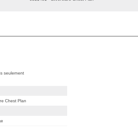
ais seulement
are Chest Plan
ge