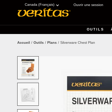
Skip
Accessibility
to
Statement
Canada (Français)
Ouvrir une session
content
OUTILS
Accueil
Outils
Plans
Silverware Chest Plan