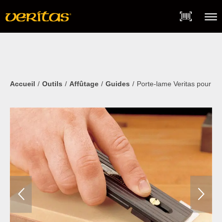
Skip
Accessibility
to
Statement
content
Menu
Accueil
Outils
Affûtage
Guides
Porte-lame Veritas pour pe