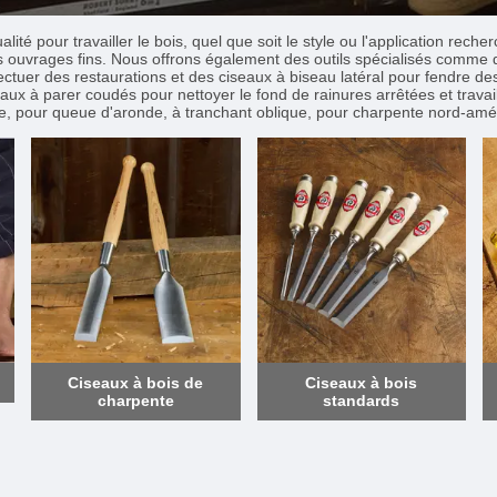
é pour travailler le bois, quel que soit le style ou l'application reche
s ouvrages fins. Nous offrons également des outils spécialisés comme d
fectuer des restaurations et des ciseaux à biseau latéral pour fendre 
aux à parer coudés pour nettoyer le fond de rainures arrêtées et trav
e, pour queue d'aronde, à tranchant oblique, pour charpente nord-amér
Ciseaux à bois de
Ciseaux à bois
charpente
standards