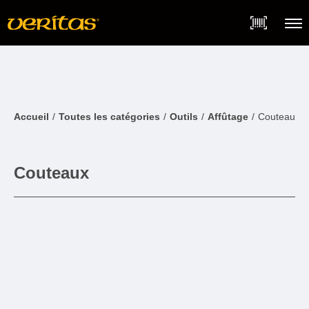
Skip
Accessibility
to
Statement
content
Menu
Accueil
Toutes les catégories
Outils
Affûtage
Couteaux
Couteaux